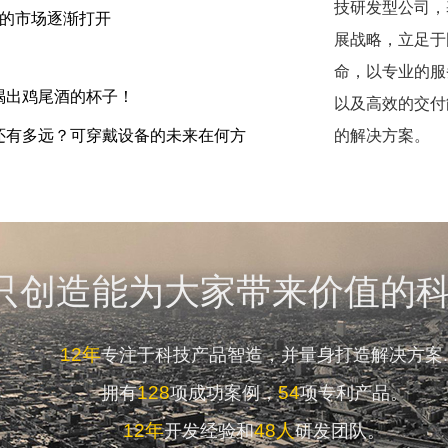
技研发型公司，
匙的市场逐渐打开
展战略，立足于
命，以专业的服
喝出鸡尾酒的杯子！
以及高效的交付
还有多远？可穿戴设备的未来在何方
的解决方案。
只创造能为大家带来价值的
12年
专注于科技产品智造，并量身打造解决方案.
128
54
拥有
项成功案例，
项专利产品。
12年
48人
开发经验和
研发团队。